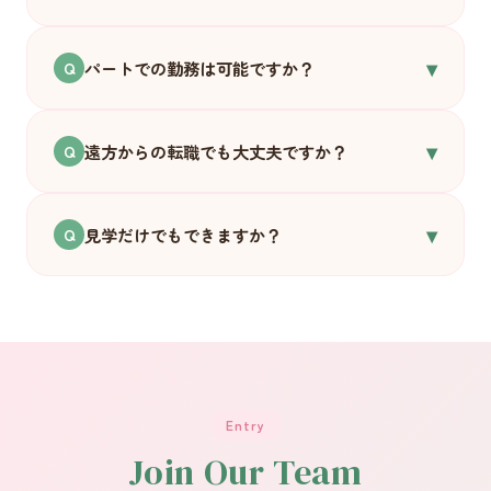
はい、まったく問題ありません。開院前の研修
▾
でしっかりお伝えします。むしろ「子どもが好
パートでの勤務は可能ですか？
Q
き」「子どもと関わりたい」という気持ちのほ
うが大切だと思っています。
はい、ご相談に応じます。お子さんの送迎や家
▾
庭の都合に合わせた働き方も、できる限り対応
遠方からの転職でも大丈夫ですか？
Q
したいと思っています。
大歓迎です。引越し費用の一部補助・住宅手当
▾
もご用意しています。富山への移住を考えてい
見学だけでもできますか？
Q
る方も、まずは気軽にご連絡ください。
もちろんです。「まだ応募するかどうか迷って
いる」という段階でも、ぜひ雰囲気を見に来て
ください。オンライン面談も可能です。
Entry
Join Our Team