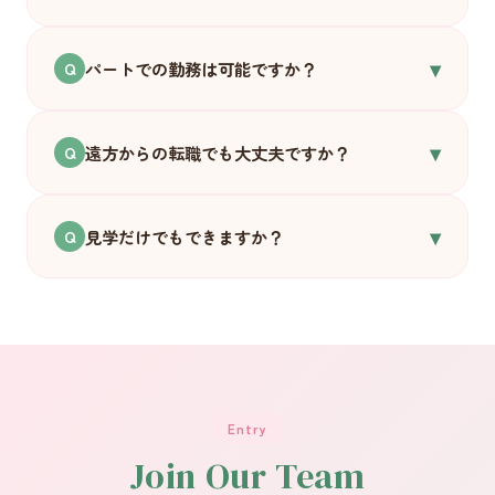
はい、まったく問題ありません。開院前の研修
▾
でしっかりお伝えします。むしろ「子どもが好
パートでの勤務は可能ですか？
Q
き」「子どもと関わりたい」という気持ちのほ
うが大切だと思っています。
はい、ご相談に応じます。お子さんの送迎や家
▾
庭の都合に合わせた働き方も、できる限り対応
遠方からの転職でも大丈夫ですか？
Q
したいと思っています。
大歓迎です。引越し費用の一部補助・住宅手当
▾
もご用意しています。富山への移住を考えてい
見学だけでもできますか？
Q
る方も、まずは気軽にご連絡ください。
もちろんです。「まだ応募するかどうか迷って
いる」という段階でも、ぜひ雰囲気を見に来て
ください。オンライン面談も可能です。
Entry
Join Our Team